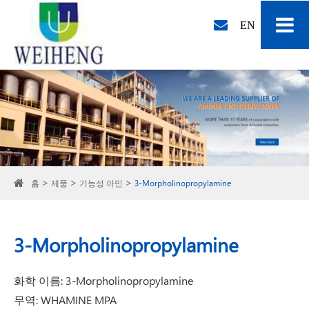
EN
홈
제품
기능성 아민
3-Morpholinopropylamine
3-Morpholinopropylamine
화학 이름: 3-Morpholinopropylamine
무역: WHAMINE MPA