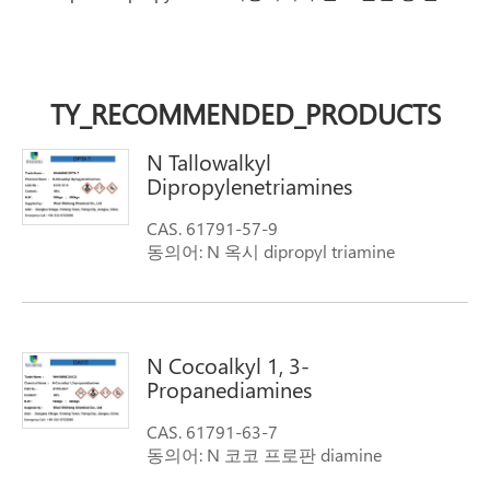
TY_RECOMMENDED_PRODUCTS
N Tallowalkyl
Dipropylenetriamines
CAS. 61791-57-9
동의어: N 옥시 dipropyl triamine
N Cocoalkyl 1, 3-
Propanediamines
CAS. 61791-63-7
동의어: N 코코 프로판 diamine
분자량: 73.1181