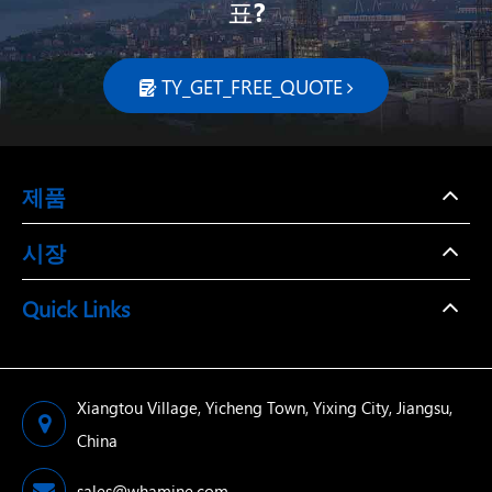
표?
TY_GET_FREE_QUOTE

제품
시장
Quick Links
Xiangtou Village, Yicheng Town, Yixing City, Jiangsu,
China
sales@whamine.com